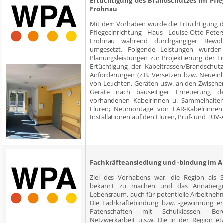
Ertüchtigung des Brandschutzes im Pfleg
Frohnau
Mit dem Vorhaben wurde die Ertüchtigung de
Pflegeeinrichtung Haus Louise-Otto-Pete
Frohnau während durchgängiger Bewoh
umgesetzt. Folgende Leistungen wurden
Planungsleistungen zur Projektierung der
Ertüchtigung der Kabeltrassen/Brandschut
Anforderungen (z.B. Versetzen bzw. Neuei
von Leuchten, Geräten usw. an den Zwische
Geräte nach bauseitiger Erneuerung d
vorhandenen Kabelrinnen u. Sammelhalter f
Fluren; Neumontage von LAR-Kabelrinnen 
Installationen auf den Fluren, Prüf- und TÜV
Fachkräfteansiedlung und -bindung im 
Ziel des Vorhabens war, die Region als S
bekannt zu machen und das Annaberger 
Lebensraum, auch für potentielle Arbeitneh
Die Fachkräftebindung bzw. -gewinnung erf
Patenschaften mit Schulklassen, Bere
Netzwerkarbeit u.s.w. Die in der Region et