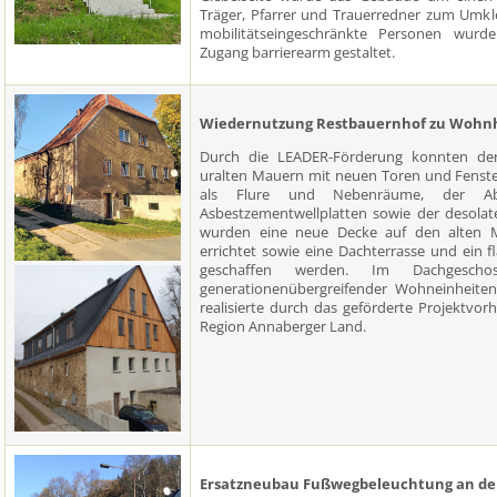
Träger, Pfarrer und Trauerredner zum Umkl
mobilitätseingeschränkte Personen wurd
Zugang barrierearm gestaltet.
Wiedernutzung Restbauernhof zu Wohn
Durch die LEADER-Förderung konnten der
uralten Mauern mit neuen Toren und Fenste
als Flure und Nebenräume, der A
Asbestzementwellplatten sowie der desolat
wurden eine neue Decke auf den alten Ma
errichtet sowie eine Dachterrasse und ein 
geschaffen werden. Im Dachgescho
generationenübergreifender Wohneinheiten 
realisierte durch das geförderte Projektv
Region Annaberger Land.
Ersatzneubau Fußwegbeleuchtung an der S