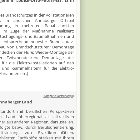
eheim Louise-Otto-Peters-Str. 13 in
s Brandschutzes in der vollstationären
rs im ländlichen Annaberger Ortsteil
nung in mehreren Bauabschnitten
 im Zuge der Maßnahme realisiert:
 Ertüchtigungs- und Baumaßnahmen und
z entsprechend neuester Brandschutz-
nbau von Brandschutztüren; Demontage
ndecken der Flure; Wieder-Montage der
er Zwischendecken; Demontage der
ür die Elektro-Installationen auf den
und -Sammelhaltern für die Elektro-
-Abnahmen etc.)
Kategorie Wirtschaft (B)
Annaberger Land
tandort mit beruflichen Perspektiven
Land überregional als attraktiven
mer aus anderen Regionen, darzustellen.
olgte bspw. durch Berufsorientierung,
itstellung von Praktikumsplätzen,
ablierten Fachkräfte stärken mit ihrem