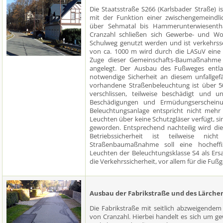
Die Staatsstraße S266 (Karlsbader Straße) 
mit der Funktion einer zwischengemeindl
über Sehmatal bis Hammerunterwiesentha
Cranzahl schließen sich Gewerbe- und Wo
Schulweg genutzt werden und ist verkehrssei
von ca. 1000 m wird durch die LASuV eine
Zuge dieser Gemeinschafts-Baumaßnahme
angelegt. Der Ausbau des Fußweges entla
notwendige Sicherheit an diesem unfallgef
vorhandene Straßenbeleuchtung ist über 5
verschlissen, teilweise beschädigt und u
Beschädigungen und Ermüdungserscheinu
Beleuchtungsanlage entspricht nicht mehr 
Leuchten über keine Schutzgläser verfügt, si
geworden. Entsprechend nachteilig wird die
Betriebssicherheit ist teilweise 
Straßenbaumaßnahme soll eine hocheffi
Leuchten der Beleuchtungsklasse S4 als Ers
die Verkehrssicherheit, vor allem für die Fuß
Ausbau der Fabrikstraße und des Lärche
Die Fabrikstraße mit seitlich abzweigende
von Cranzahl. Hierbei handelt es sich um 