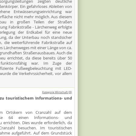
gungsleitungen zeigten deutliche
enkörper. Ein gefahrloses Ableiten von
ehene Entwässerungseinrichtung war
rfläche nicht mehr möglich. Aus diesem
bau in großen Teilen der Straßen
ung Fabrikstraße - Lärchenweg erfolgte
rlegung der Erdkabel für eine neue
ung, da der Unterbau noch standsicher
h, die weiterführende Fabrikstraße auf
des Lärchenweges mit einer Länge von ca.
 grundhaften Straßenausbaues. Auch die
u errichtet, da diese bereits über 50
funktionsfähig war. Im Zuge der
iziente Fußwegbeleuchtung mit LED-
wurde die Verkehrssicherheit, vor allem
Kategorie Wirtschaft (B)
zu touristischem Informations- und
 im Ortskern von Cranzahl auf dem
raße 64 einen Informations- und
 errichten. Dies wurde erforderlich, da
nzahl besuchen. Im touristischen
nahme aufgeführt. Auf dem Grundstück