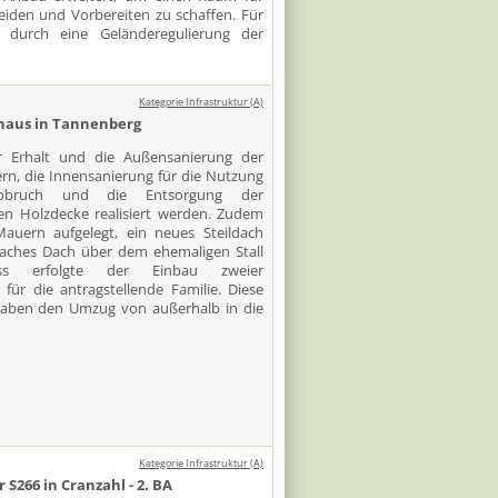
eiden und Vorbereiten zu schaffen. Für
e durch eine Geländeregulierung der
Kategorie Infrastruktur (A)
haus in Tannenberg
 Erhalt und die Außensanierung der
rn, die Innensanierung für die Nutzung
bbruch und die Entsorgung der
en Holzdecke realisiert werden. Zudem
uern aufgelegt, ein neues Steildach
flaches Dach über dem ehemaligen Stall
ss erfolgte der Einbau zweier
für die antragstellende Familie. Diese
orhaben den Umzug von außerhalb in die
Kategorie Infrastruktur (A)
266 in Cranzahl - 2. BA