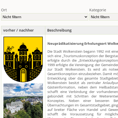
Ort
Kategorie
vorher / nachher
Beschreibung
Neuprädikatisierung Erholungsort Wolk
Die Stadt Wolkenstein begann 1992 mit eine
sich eine „Tourismuskonzeption der Bergsta
erfolgte durch die „Entwicklungskonzeptio
1999 erfolgte die Vereinigung der Gemeind
zur Stadt Wolkenstein. Es wird als notwe
Gesamtkonzeption einzubeziehen. Damit mö
Entwicklung über das gesamte Stadtgebiet
Wolkenstein besitzt als zentraler Anlaufp
Gästeinformation, neben dem Heilbadsta
schafft eine Verbindung der vorhandenen S
gebündelt mit Schritten der Weiterentw
Konzeptes. Neben einer besseren Be
Übernachtungen im Gesamtstadtgebiet, ging
auf breiter Fläche von Handel und Gewerb
schafft die Voraussetzung für mögli