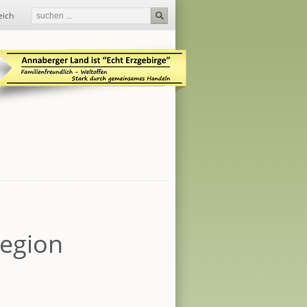
eich
egion