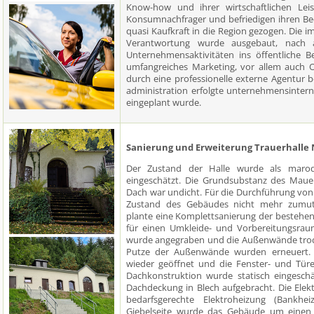
Know-how und ihrer wirtschaftlichen Lei
Konsumnachfrager und befriedigen ihren Be
quasi Kaufkraft in die Region gezogen. Die i
Verantwortung wurde ausgebaut, nach a
Unternehmensaktivitäten ins öffentliche B
umfangreiches Marketing, vor allem auch O
durch eine professionelle externe Agentur be
administration erfolgte unternehmensintern, 
eingeplant wurde.
Sanierung und Erweiterung Trauerhalle
Der Zustand der Halle wurde als marod
eingeschätzt. Die Grundsubstanz des Maue
Dach war undicht. Für die Durchführung von
Zustand des Gebäudes nicht mehr zumut
plante eine Komplettsanierung der bestehe
für einen Umkleide- und Vorbereitungsrau
wurde angegraben und die Außenwände troc
Putze der Außenwände wurden erneuert.
wieder geöffnet und die Fenster- und Tür
Dachkonstruktion wurde statisch eingeschä
Dachdeckung in Blech aufgebracht. Die Elek
bedarfsgerechte Elektroheizung (Bankhei
Giebelseite wurde das Gebäude um einen