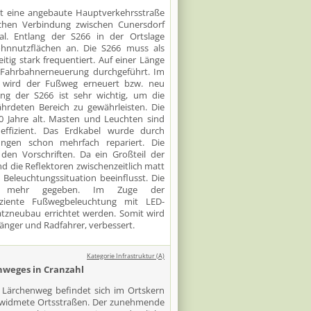
ist eine angebaute Hauptverkehrsstraße
ichen Verbindung zwischen Cunersdorf
l. Entlang der S266 in der Ortslage
hnnutzflächen an. Die S266 muss als
tig stark frequentiert. Auf einer Länge
 Fahrbahnerneuerung durchgeführt. Im
 wird der Fußweg erneuert bzw. neu
ng der S266 ist sehr wichtig, um die
ährdeten Bereich zu gewährleisten. Die
0 Jahre alt. Masten und Leuchten sind
neffizient. Das Erdkabel wurde durch
ngen schon mehrfach repariert. Die
den Vorschriften. Da ein Großteil der
nd die Reflektoren zwischenzeitlich matt
 Beleuchtungssituation beeinflusst. Die
nicht mehr gegeben. Im Zuge der
ziente Fußwegbeleuchtung mit LED-
atzneubau errichtet werden. Somit wird
gänger und Radfahrer, verbessert.
Kategorie Infrastruktur (A)
nweges in Cranzahl
m Lärchenweg befindet sich im Ortskern
gewidmete Ortsstraßen. Der zunehmende