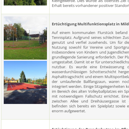
Kleingewerbe. Dies wurde als oberstes Zie
Erhalt bereits vorhandener positiver Standort
Ertüchtigung Multifunktionsplatz in Mil
Auf einem kommunalen Flurstück befand s
Tennisplatz. Aufgrund seines schlechten Zu
genutzt und verfiel zusehends. Um für di
Nutzung sowohl für Vereine und Sportgrup
insbesondere von Kindern und Jugendlichen
grundlegende Sanierung erforderlich. Der P
umgestaltet. Damit ist er für unterschiedlich
nutzbar. Es wurde eine Entwässerung d
wasserdurchlässigen Schotterschicht herges
Asphalttragschicht und einem Multisportbela
der umlaufende Ballfangzaun, waren no
integriert werden. Einige Sitzgelegenheiten 
im Bereich des alten Volleyballplatzes ein Sp
mit notwendigem Fallschutz errichtet. Ein
zwischen Allee und Dreihäusergasse ist
befinden sich bereits ein Spielplatz sowie
enorm aufgewertet.