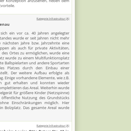
l der Konzeption anzusehen, neben dem
vorteile.
Kategorie Infrastruktur (A)
denau
ich ein vor ca. 40 Jahren angelegter
standes wurde er seit Jahren nicht mehr
e nächsten Jahre bzw. Jahrzehnte eine
pen als auch für private Aktivitäten,
 des Ortes zu ermöglichen, wurde eine
latz wurde zu einem Multifunktionsplatz
ste Ballspielarten und andere Sportarten
es Platzes durch den Einbau einer
tellt. Der weitere Aufbau erfolgte als
g. Einige vorhandene Elemente, wie z.B.
ch gut erhalten und konnten wieder
komplettieren das Areal. Weiterhin wurde
ielgerät für größere Kinder (Netzspinne)
e öffentliche Nutzung des Grundstücks
 ohne Einschränkungen möglich. Hier
 ein Bolzplatz. Das gesamte Areal wurde
Kategorie Infrastruktur (A)