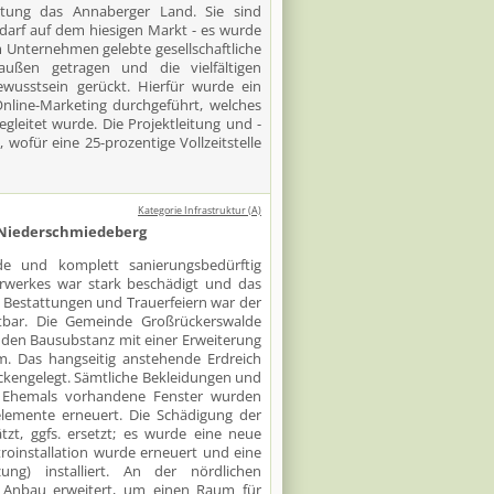
stung das Annaberger Land. Sie sind
darf auf dem hiesigen Markt - es wurde
m Unternehmen gelebte gesellschaftliche
ußen getragen und die vielfältigen
ewusstsein gerückt. Hierfür wurde ein
nline-Marketing durchgeführt, welches
gleitet wurde. Die Projektleitung und -
wofür eine 25-prozentige Vollzeitstelle
Kategorie Infrastruktur (A)
 Niederschmiedeberg
e und komplett sanierungsbedürftig
rwerkes war stark beschädigt und das
 Bestattungen und Trauerfeiern war der
bar. Die Gemeinde Großrückerswalde
nden Bausubstanz mit einer Erweiterung
m. Das hangseitig anstehende Erdreich
kengelegt. Sämtliche Bekleidungen und
 Ehemals vorhandene Fenster wurden
elemente erneuert. Die Schädigung der
tzt, ggfs. ersetzt; es wurde eine neue
troinstallation wurde erneuert und eine
zung) installiert. An der nördlichen
 Anbau erweitert, um einen Raum für