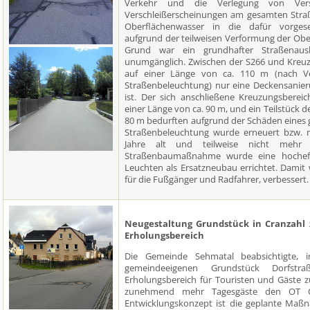
Verkehr und die Verlegung von Versor
Verschleißerscheinungen am gesamten Straß
Oberflächenwasser in die dafür vorges
aufgrund der teilweisen Verformung der Obe
Grund war ein grundhafter Straßenaus
unumgänglich. Zwischen der S266 und Kreuz
auf einer Länge von ca. 110 m (nach Ve
Straßenbeleuchtung) nur eine Deckensanier
ist. Der sich anschließene Kreuzungsbereic
einer Länge von ca. 90 m, und ein Teilstück 
80 m bedurften aufgrund der Schäden eines
Straßenbeleuchtung wurde erneuert bzw. ne
Jahre alt und teilweise nicht mehr 
Straßenbaumaßnahme wurde eine hocheff
Leuchten als Ersatzneubau errichtet. Damit 
für die Fußgänger und Radfahrer, verbessert.
Neugestaltung Grundstück in Cranzahl 
Erholungsbereich
Die Gemeinde Sehmatal beabsichtigte,
gemeindeeigenen Grundstück Dorfst
Erholungsbereich für Touristen und Gäste zu
zunehmend mehr Tagesgäste den OT Cra
Entwicklungskonzept ist die geplante Maß