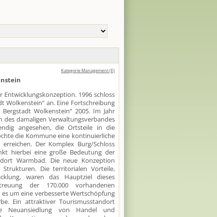
Kategorie Management (E)
enstein
r Entwicklungskonzeption. 1996 schloss
dt Wolkenstein“ an. Eine Fortschreibung
n Bergstadt Wolkenstein“ 2005. Im Jahr
en des damaligen Verwaltungsverbandes
ndig angesehen, die Ortsteile in die
chte die Kommune eine kontinuierliche
 erreichen. Der Komplex Burg/Schloss
unkt hierbei eine große Bedeutung der
ndort Warmbad. Die neue Konzeption
trukturen. Die territorialen Vorteile,
icklung, waren das Hauptziel dieses
treuung der 170.000 vorhandenen
 es um eine verbesserte Wertschöpfung
e. Ein attraktiver Tourismusstandort
che Neuansiedlung von Handel und