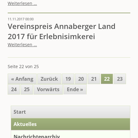
Nächste
Weiterlesen …
Koordinierungskreissitzung
11.11.2017 00:00
Vereinspreis Annaberger Land
2017 für Erlebnisimkerei
Vereinspreis
Weiterlesen …
Annaberger
Land
2017
Seite 22 von 25
für
Erlebnisimkerei
« Anfang
Zurück
19
20
21
22
23
24
25
Vorwärts
Ende »
Navigation
Start
überspringen
Aktuelles
Nachrichtenarchiv