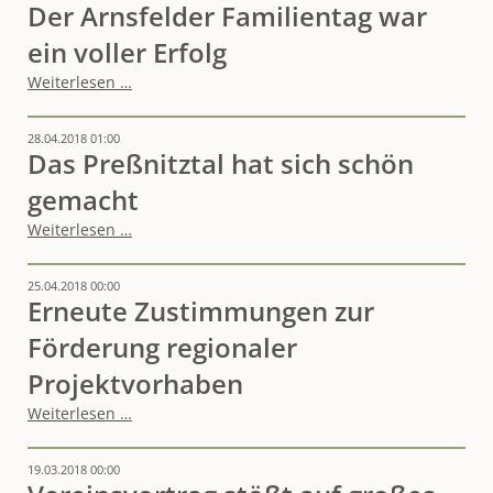
Der Arnsfelder Familientag war
ein voller Erfolg
Der
Weiterlesen …
Arnsfelder
Familientag
28.04.2018 01:00
war
Das Preßnitztal hat sich schön
ein
voller
gemacht
Erfolg
Das
Weiterlesen …
Preßnitztal
hat
25.04.2018 00:00
sich
Erneute Zustimmungen zur
schön
gemacht
Förderung regionaler
Projektvorhaben
Erneute
Weiterlesen …
Zustimmungen
zur
19.03.2018 00:00
Förderung