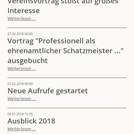
Vereinsvortrag stößt auf großes
regionaler
Projektvorhaben
Interesse
Vereinsvortrag
Weiterlesen …
stößt
auf
27.02.2018 00:00
großes
Vortrag "Professionell als
Interesse
ehrenamtlicher Schatzmeister ..."
ausgebucht
Vortrag
Weiterlesen …
"Professionell
als
01.02.2018 00:00
ehrenamtlicher
Neue Aufrufe gestartet
Schatzmeister
..."
Neue
Weiterlesen …
ausgebucht
Aufrufe
gestartet
09.01.2018 15:25
Ausblick 2018
Ausblick
Weiterlesen …