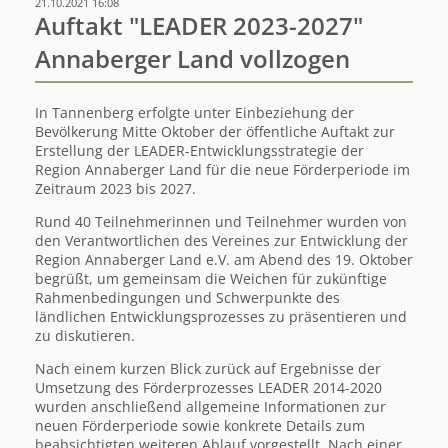
21.10.2021 16:08
Bärenstein
Auftakt "LEADER 2023-2027"
erhält
Annaberger Land vollzogen
Vereinspreis
2021
In Tannenberg erfolgte unter Einbeziehung der
Bevölkerung Mitte Oktober der öffentliche Auftakt zur
Erstellung der LEADER-Entwicklungsstrategie der
Region Annaberger Land für die neue Förderperiode im
Zeitraum 2023 bis 2027.
Rund 40 Teilnehmerinnen und Teilnehmer wurden von
den Verantwortlichen des Vereines zur Entwicklung der
Region Annaberger Land e.V. am Abend des 19. Oktober
begrüßt, um gemeinsam die Weichen für zukünftige
Rahmenbedingungen und Schwerpunkte des
ländlichen Entwicklungsprozesses zu präsentieren und
zu diskutieren.
Nach einem kurzen Blick zurück auf Ergebnisse der
Umsetzung des Förderprozesses LEADER 2014-2020
wurden anschließend allgemeine Informationen zur
neuen Förderperiode sowie konkrete Details zum
beabsichtigten weiteren Ablauf vorgestellt. Nach einer