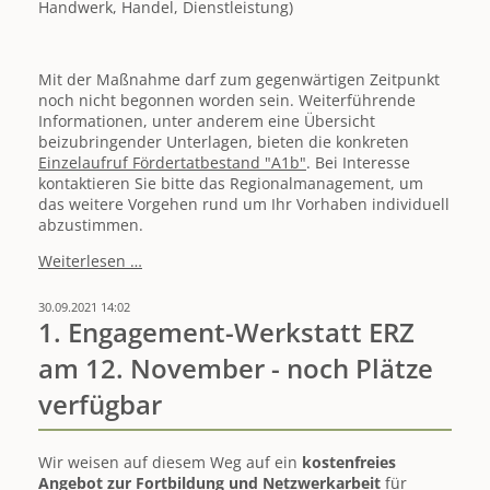
Handwerk, Handel, Dienstleistung)
Mit der Maßnahme darf zum gegenwärtigen Zeitpunkt
noch nicht begonnen worden sein. Weiterführende
Informationen, unter anderem eine Übersicht
beizubringender Unterlagen, bieten die konkreten
Einzelaufruf Fördertatbestand "A1b"
. Bei Interesse
kontaktieren Sie bitte das Regionalmanagement, um
das weitere Vorgehen rund um Ihr Vorhaben individuell
abzustimmen.
Förderaufrufe
Weiterlesen …
LEADER
gestartet
30.09.2021 14:02
-
1. Engagement-Werkstatt ERZ
Einreichefrist
am 12. November - noch Plätze
19.11.
(12
verfügbar
Uhr)
Wir weisen auf diesem Weg auf ein
kostenfreies
Angebot zur Fortbildung und Netzwerkarbeit
für