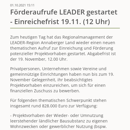
2023-
01.10.2021 15:11
2027"
Förderaufrufe LEADER gestartet
Annaberger
- Einreichefrist 19.11. (12 Uhr)
Land
vollzogen
Zum heutigen Tag hat das Regionalmanagement der
LEADER-Region Annaberger Land wieder einen neuen
thematischen Aufruf zur Einreichung und Förderung
potenzieller Projektvorhaben gestartet. Abgabefrist ist
der 19. November, 12.00 Uhr.
Privatpersonen, Unternehmen sowie Vereine und
gemeinnützige Einrichtungen haben nun bis zum 19.
November Gelegenheit, ihr beabsichtigtes
Projektvorhaben einzureichen, um sich für einen
finanziellen Zuschuss zu bewerben.
Für folgenden thematischen Schwerpunkt stehen
insgesamt rund 828.000 Euro zur Verfügung:
- Projektvorhaben der Wieder- oder Umnutzung
leerstehender ländlicher Bausubstanz zu eigenen
Wohnzwecken oder gewerblicher Nutzung (bspw.