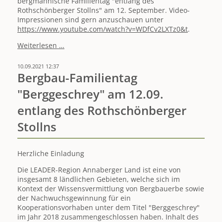
bergmännische Familientag "entlang des
Rothschönberger Stollns" am 12. September. Video-
Impressionen sind gern anzuschauen unter
https://www.youtube.com/watch?v=WDfCv2LXTz0&t
.
Vorankündigung
Weiterlesen …
Fachtag
"Welterbe"
10.09.2021 12:37
09.10.
Bergbau-Familientag
im
"Berggeschrey" am 12.09.
DBI
Freiberg
entlang des Rothschönberger
Stollns
Herzliche Einladung
Die LEADER-Region Annaberger Land ist eine von
insgesamt 8 ländlichen Gebieten, welche sich im
Kontext der Wissensvermittlung von Bergbauerbe sowie
der Nachwuchsgewinnung für ein
Kooperationsvorhaben unter dem Titel "Berggeschrey"
im Jahr 2018 zusammengeschlossen haben. Inhalt des