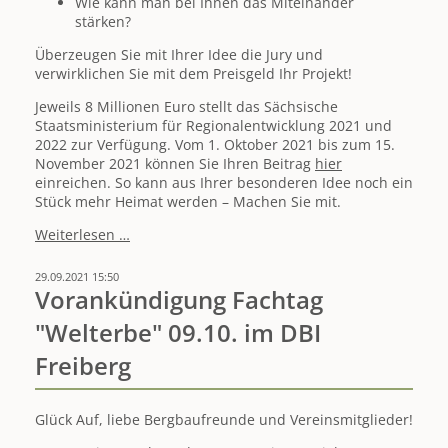
Wie kann man bei Ihnen das Miteinander
stärken?
Überzeugen Sie mit Ihrer Idee die Jury und
verwirklichen Sie mit dem Preisgeld Ihr Projekt!
Jeweils 8 Millionen Euro stellt das Sächsische
Staatsministerium für Regionalentwicklung 2021 und
2022 zur Verfügung. Vom 1. Oktober 2021 bis zum 15.
November 2021 können Sie Ihren Beitrag
hier
einreichen. So kann aus Ihrer besonderen Idee noch ein
Stück mehr Heimat werden – Machen Sie mit.
simul+Mitmachfonds
Weiterlesen …
-
Ihre
29.09.2021 15:50
Projekte
Vorankündigung Fachtag
werden
"Welterbe" 09.10. im DBI
finanziell
unterstützt
Freiberg
Glück Auf, liebe Bergbaufreunde und Vereinsmitglieder!