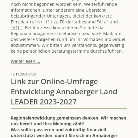
noch nicht begonnen worden sein. Weiterführende
Informationen, unter anderem eine Übersicht
beizubringender Unterlagen, bietet der konkrete
Einzelaufruf Nr. 111 zu Fördertatbestand "A1a" und
"A1b"
. Bei Interesse kontaktieren Sie bitte das
Regionalmanagement telefonisch bzw. via E-Mail, um
das weitere Vorgehen rund um Ihr Vorhaben individuell
abzustimmen. Wir bitten um Verständnis, gegenwärtig
keine persönlichen Beratungstermine durchzuführen.
Förderaufrufe
Weiterlesen …
LEADER
gestartet
19.11.2021 01:37
-
Link zur Online-Umfrage
Einreichefrist
Entwicklung Annaberger Land
28.01.2022
(12
LEADER 2023-2027
Uhr)
Regionalentwicklung gemeinsam denken. Wir machen
uns bereit und Ihre Meinung zählt!
Was sollte passieren und zukünftig finanziell
unterstützt werden, damit Sie sich im Annaberger