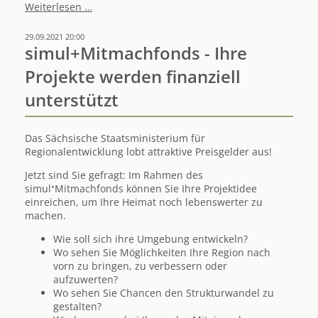
1.
Weiterlesen …
Engagement-
Werkstatt
29.09.2021 20:00
ERZ
simul+Mitmachfonds - Ihre
am
Projekte werden finanziell
12.
November
unterstützt
-
noch
Plätze
Das Sächsische Staatsministerium für
verfügbar
Regionalentwicklung lobt attraktive Preisgelder aus!
Jetzt sind Sie gefragt: Im Rahmen des
simul⁺Mitmachfonds können Sie Ihre Projektidee
einreichen, um Ihre Heimat noch lebenswerter zu
machen.
Wie soll sich ihre Umgebung entwickeln?
Wo sehen Sie Möglichkeiten Ihre Region nach
vorn zu bringen, zu verbessern oder
aufzuwerten?
Wo sehen Sie Chancen den Strukturwandel zu
gestalten?