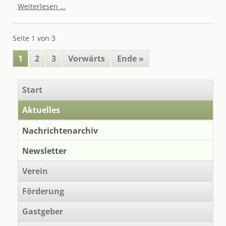
Bergbau-
Weiterlesen …
Familientag
"Berggeschrey"
am
Seite 1 von 3
12.09.
entlang
1
2
3
Vorwärts
Ende »
des
Rothschönberger
Stollns
Navigation
Start
überspringen
Aktuelles
Nachrichtenarchiv
Newsletter
Verein
Förderung
Gastgeber