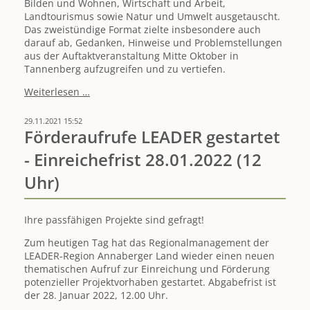
Bilden und Wohnen, Wirtschaft und Arbeit,
Landtourismus sowie Natur und Umwelt ausgetauscht.
Das zweistündige Format zielte insbesondere auch
darauf ab, Gedanken, Hinweise und Problemstellungen
aus der Auftaktveranstaltung Mitte Oktober in
Tannenberg aufzugreifen und zu vertiefen.
Rückblick
Weiterlesen …
Online-
Beratung
29.11.2021 15:52
der
Förderaufrufe LEADER gestartet
Arbeitsgruppen
- Einreichefrist 28.01.2022 (12
in
Vorbereitung
Uhr)
der
neuen
LEADER-
Ihre passfähigen Projekte sind gefragt!
Förderstrategie
2023-
Zum heutigen Tag hat das Regionalmanagement der
2027
LEADER-Region Annaberger Land wieder einen neuen
thematischen Aufruf zur Einreichung und Förderung
potenzieller Projektvorhaben gestartet. Abgabefrist ist
der 28. Januar 2022, 12.00 Uhr.