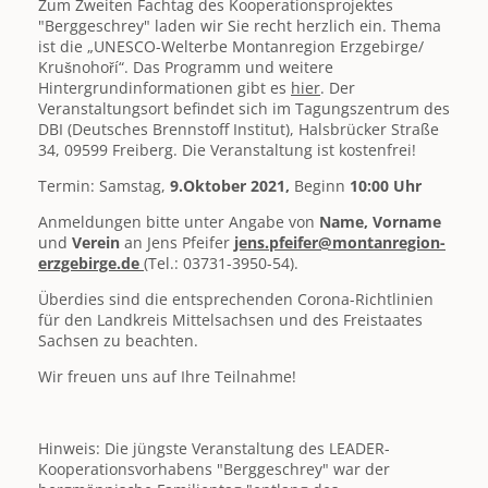
Zum Zweiten Fachtag des Kooperationsprojektes
"Berggeschrey" laden wir Sie recht herzlich ein. Thema
ist die „UNESCO-Welterbe Montanregion Erzgebirge/
Krušnohoří“. Das Programm und weitere
Hintergrundinformationen gibt es
hier
. Der
Veranstaltungsort befindet sich im Tagungszentrum des
DBI (Deutsches Brennstoff Institut), Halsbrücker Straße
34, 09599 Freiberg. Die Veranstaltung ist kostenfrei!
Termin: Samstag,
9.Oktober 2021,
Beginn
10:00 Uhr
Anmeldungen bitte unter Angabe von
Name, Vorname
und
Verein
an Jens Pfeifer
jens.pfeifer@montanregion-
erzgebirge.de
(Tel.: 03731-3950-54).
Überdies sind die entsprechenden Corona-Richtlinien
für den Landkreis Mittelsachsen und des Freistaates
Sachsen zu beachten.
Wir freuen uns auf Ihre Teilnahme!
Hinweis: Die jüngste Veranstaltung des LEADER-
Kooperationsvorhabens "Berggeschrey" war der