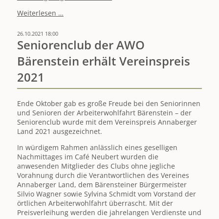
Link
Weiterlesen …
zur
Online-
26.10.2021 18:00
Umfrage
Seniorenclub der AWO
Entwicklung
Bärenstein erhält Vereinspreis
Annaberger
Land
2021
LEADER
2023-
2027
Ende Oktober gab es große Freude bei den Seniorinnen
und Senioren der Arbeiterwohlfahrt Bärenstein – der
Seniorenclub wurde mit dem Vereinspreis Annaberger
Land 2021 ausgezeichnet.
In würdigem Rahmen anlässlich eines geselligen
Nachmittages im Café Neubert wurden die
anwesenden Mitglieder des Clubs ohne jegliche
Vorahnung durch die Verantwortlichen des Vereines
Annaberger Land, dem Bärensteiner Bürgermeister
Silvio Wagner sowie Sylvina Schmidt vom Vorstand der
örtlichen Arbeiterwohlfahrt überrascht. Mit der
Preisverleihung werden die jahrelangen Verdienste und