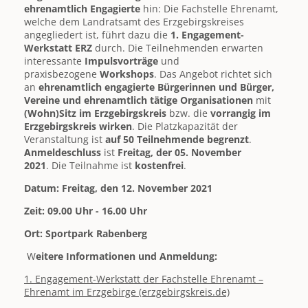
ehrenamtlich Engagierte
hin: Die Fachstelle Ehrenamt,
welche dem Landratsamt des Erzgebirgskreises
angegliedert ist, führt dazu die
1. Engagement-
Werkstatt ERZ
durch. Die Teilnehmenden erwarten
interessante
Impulsvorträge
und
praxisbezogene
Workshops
. Das Angebot richtet sich
an
ehrenamtlich engagierte Bürgerinnen und Bürger,
Vereine und ehrenamtlich tätige Organisationen
mit
(Wohn)Sitz im Erzgebirgskreis
bzw. die
vorrangig im
Erzgebirgskreis wirken
. Die Platzkapazität der
Veranstaltung ist
auf 50 Teilnehmende begrenzt
.
Anmeldeschluss
ist
Freitag, der 05. November
2021
. Die Teilnahme ist
kostenfrei
.
Datum: Freitag, den 12. November 2021
Zeit: 09.00 Uhr - 16.00 Uhr
Ort: Sportpark Rabenberg
W
eitere Informationen und Anmeldung:
1. Engagement-Werkstatt der Fachstelle Ehrenamt –
Ehrenamt im Erzgebirge (erzgebirgskreis.de)