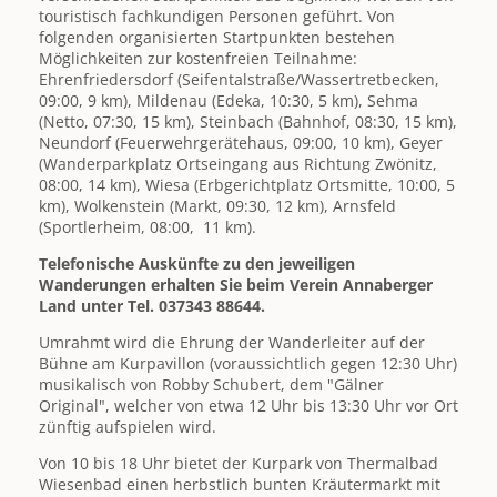
touristisch fachkundigen Personen geführt. Von
folgenden organisierten Startpunkten bestehen
Möglichkeiten zur kostenfreien Teilnahme:
Ehrenfriedersdorf (Seifentalstraße/Wassertretbecken,
09:00, 9 km), Mildenau (Edeka, 10:30, 5 km), Sehma
(Netto, 07:30, 15 km), Steinbach (Bahnhof, 08:30, 15 km),
Neundorf (Feuerwehrgerätehaus, 09:00, 10 km), Geyer
(Wanderparkplatz Ortseingang aus Richtung Zwönitz,
08:00, 14 km), Wiesa (Erbgerichtplatz Ortsmitte, 10:00, 5
km), Wolkenstein (Markt, 09:30, 12 km), Arnsfeld
(Sportlerheim, 08:00, 11 km).
Telefonische Auskünfte zu den jeweiligen
Wanderungen erhalten Sie beim Verein Annaberger
Land unter Tel. 037343 88644.
Umrahmt wird die Ehrung der Wanderleiter auf der
Bühne am Kurpavillon (voraussichtlich gegen 12:30 Uhr)
musikalisch von Robby Schubert, dem "Gälner
Original", welcher von etwa 12 Uhr bis 13:30 Uhr vor Ort
zünftig aufspielen wird.
Von 10 bis 18 Uhr bietet der Kurpark von Thermalbad
Wiesenbad einen herbstlich bunten Kräutermarkt mit