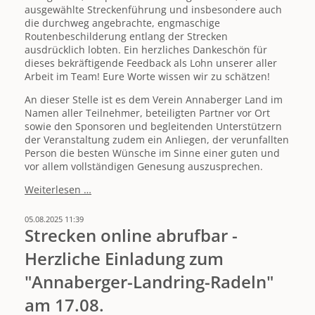
ausgewählte Streckenführung und insbesondere auch
die durchweg angebrachte, engmaschige
Routenbeschilderung entlang der Strecken
ausdrücklich lobten. Ein herzliches Dankeschön für
dieses bekräftigende Feedback als Lohn unserer aller
Arbeit im Team! Eure Worte wissen wir zu schätzen!
An dieser Stelle ist es dem Verein Annaberger Land im
Namen aller Teilnehmer, beteiligten Partner vor Ort
sowie den Sponsoren und begleitenden Unterstützern
der Veranstaltung zudem ein Anliegen, der verunfallten
Person die besten Wünsche im Sinne einer guten und
vor allem vollständigen Genesung auszusprechen.
19.
Weiterlesen …
Annaberger-
Landring-
05.08.2025 11:39
Radeln
Strecken online abrufbar -
in
Herzliche Einladung zum
Königswalde
bringt
"Annaberger-Landring-Radeln"
fast
400
am 17.08.
Teilnehmer