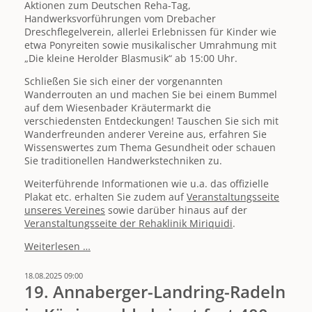
Aktionen zum Deutschen Reha-Tag,
Handwerksvorführungen vom Drebacher
Dreschflegelverein, allerlei Erlebnissen für Kinder wie
etwa Ponyreiten sowie musikalischer Umrahmung mit
„Die kleine Herolder Blasmusik“ ab 15:00 Uhr.
Schließen Sie sich einer der vorgenannten
Wanderrouten an und machen Sie bei einem Bummel
auf dem Wiesenbader Kräutermarkt die
verschiedensten Entdeckungen! Tauschen Sie sich mit
Wanderfreunden anderer Vereine aus, erfahren Sie
Wissenswertes zum Thema Gesundheit oder schauen
Sie traditionellen Handwerkstechniken zu.
Weiterführende Informationen wie u.a. das offizielle
Plakat etc. erhalten Sie zudem auf
Veranstaltungsseite
unseres Vereines
sowie darüber hinaus auf der
Veranstaltungsseite der Rehaklinik Miriquidi
.
Sternwanderung
Weiterlesen …
Annaberger
Land
18.08.2025 09:00
2025
19. Annaberger-Landring-Radeln
am
21.09.