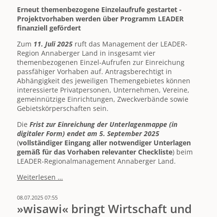
17.08.
Erneut themenbezogene Einzelaufrufe gestartet -
Projektvorhaben werden über Programm LEADER
finanziell gefördert
Zum
11.
Juli 2025
ruft das Management der LEADER-
Region Annaberger Land in insgesamt vier
themenbezogenen Einzel-Aufrufen zur Einreichung
passfähiger Vorhaben auf. Antragsberechtigt in
Abhängigkeit des jeweiligen Themengebietes können
interessierte Privatpersonen, Unternehmen, Vereine,
gemeinnützige Einrichtungen, Zweckverbände sowie
Gebietskörperschaften sein.
Die
Frist zur Einreichung der Unterlagenmappe (in
digitaler Form) endet am 5. September 2025
(
vollständiger Eingang aller notwendiger Unterlagen
gemäß für das Vorhaben relevanter Checkliste
) beim
LEADER-Regionalmanagement Annaberger Land.
AUFRUFE
Weiterlesen …
zur
Einreichung
08.07.2025 07:55
von
»wisawi« bringt Wirtschaft und
LEADER-