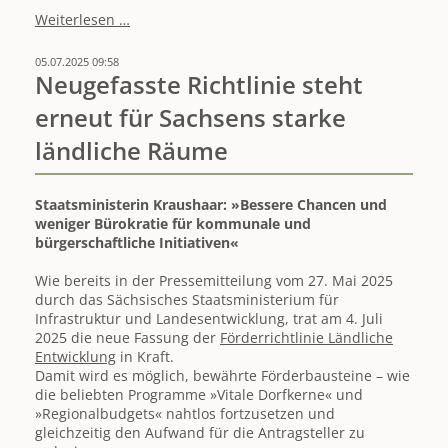
»wisawi«
Weiterlesen …
bringt
Wirtschaft
05.07.2025 09:58
und
Neugefasste Richtlinie steht
Wissenschaft
erneut für Sachsens starke
auf
Augenhöhe
ländliche Räume
zusammen
Staatsministerin Kraushaar: »Bessere Chancen und
weniger Bürokratie für kommunale und
bürgerschaftliche Initiativen«
Wie bereits in der Pressemitteilung vom 27. Mai 2025
durch das Sächsisches Staatsministerium für
Infrastruktur und Landesentwicklung, trat am 4. Juli
2025 die neue Fassung der
Förderrichtlinie Ländliche
Entwicklung
in Kraft.
Damit wird es möglich, bewährte Förderbausteine – wie
die beliebten Programme »Vitale Dorfkerne« und
»Regionalbudgets« nahtlos fortzusetzen und
gleichzeitig den Aufwand für die Antragsteller zu