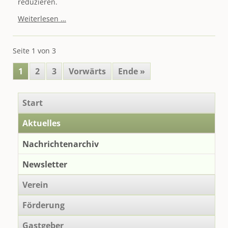
reduzieren.
Neugefasste
Weiterlesen …
Richtlinie
steht
erneut
Seite 1 von 3
für
Sachsens
1
2
3
Vorwärts
Ende »
starke
ländliche
Räume
Navigation
Start
überspringen
Aktuelles
Nachrichtenarchiv
Newsletter
Verein
Förderung
Gastgeber