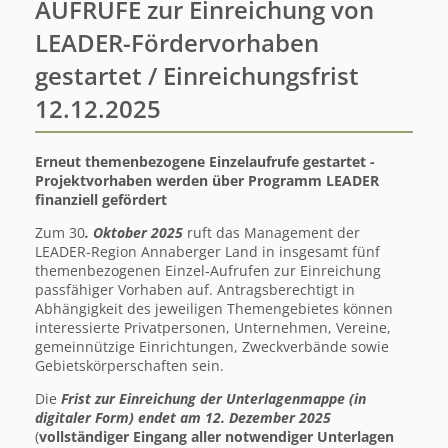
e.V.
AUFRUFE zur Einreichung von
ausgezeichnet
LEADER-Fördervorhaben
-
30.
gestartet / Einreichungsfrist
Vereinspreis
Annaberger
12.12.2025
Land
würdigt
nachbarschaftliches
Erneut themenbezogene Einzelaufrufe gestartet -
Engagement
Projektvorhaben werden über Programm LEADER
beidseits
finanziell gefördert
der
Grenze
Zum 30
. Oktober
2025
ruft das Management der
LEADER-Region Annaberger Land in insgesamt fünf
themenbezogenen Einzel-Aufrufen zur Einreichung
passfähiger Vorhaben auf. Antragsberechtigt in
Abhängigkeit des jeweiligen Themengebietes können
interessierte Privatpersonen, Unternehmen, Vereine,
gemeinnützige Einrichtungen, Zweckverbände sowie
Gebietskörperschaften sein.
Die
Frist zur Einreichung der Unterlagenmappe (in
digitaler Form) endet am 12. Dezember 2025
(
vollständiger Eingang aller notwendiger Unterlagen