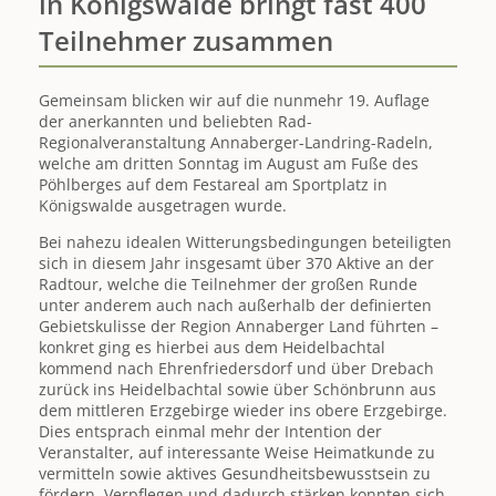
in Königswalde bringt fast 400
zum
Teilnehmer zusammen
"Erzgebirgischen
Thermal-
Kräutertag"
Gemeinsam blicken wir auf die nunmehr 19. Auflage
der anerkannten und beliebten Rad-
Regionalveranstaltung Annaberger-Landring-Radeln,
welche am dritten Sonntag im August am Fuße des
Pöhlberges auf dem Festareal am Sportplatz in
Königswalde ausgetragen wurde.
Bei nahezu idealen Witterungsbedingungen beteiligten
sich in diesem Jahr insgesamt über 370 Aktive an der
Radtour, welche die Teilnehmer der großen Runde
unter anderem auch nach außerhalb der definierten
Gebietskulisse der Region Annaberger Land führten –
konkret ging es hierbei aus dem Heidelbachtal
kommend nach Ehrenfriedersdorf und über Drebach
zurück ins Heidelbachtal sowie über Schönbrunn aus
dem mittleren Erzgebirge wieder ins obere Erzgebirge.
Dies entsprach einmal mehr der Intention der
Veranstalter, auf interessante Weise Heimatkunde zu
vermitteln sowie aktives Gesundheitsbewusstsein zu
fördern. Verpflegen und dadurch stärken konnten sich