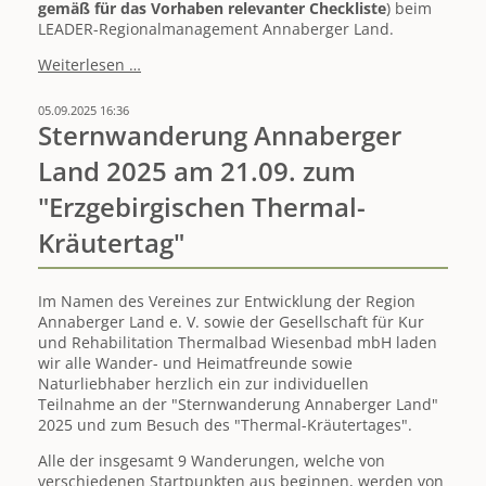
gemäß für das Vorhaben relevanter Checkliste
) beim
LEADER-Regionalmanagement Annaberger Land.
AUFRUFE
Weiterlesen …
zur
Einreichung
05.09.2025 16:36
von
Sternwanderung Annaberger
LEADER-
Land 2025 am 21.09. zum
Fördervorhaben
gestartet
"Erzgebirgischen Thermal-
/
Einreichungsfrist
Kräutertag"
12.12.2025
Im Namen des Vereines zur Entwicklung der Region
Annaberger Land e. V. sowie der Gesellschaft für Kur
und Rehabilitation Thermalbad Wiesenbad mbH laden
wir alle Wander- und Heimatfreunde sowie
Naturliebhaber herzlich ein zur individuellen
Teilnahme an der "Sternwanderung Annaberger Land"
2025 und zum Besuch des "Thermal-Kräutertages".
Alle der insgesamt 9 Wanderungen, welche von
verschiedenen Startpunkten aus beginnen, werden von