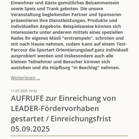
Einwohner und Gäste gemütliches Beisammensein
sowie Speis und Trank geboten. Die unsere
Veranstaltung begleitenden Partner und Sponsoren
präsentieren ihre Dienstleistungen, Produkte und
individuellen Angebote. Beispielsweise können sich
Interessierte unter anderem mittels eines speziellen
Rades ihr eigenes Müsli "erstrampeln", schroten und
mit nach Hause nehmen, zudem kann auf einem Test-
Parcour die Sportart Orientierungslauf ganz individuell
ausprobiert werden und insbesondere auch alle
kleinen Teilnehmer und Besucher können sich
austoben und die Hüpfburg "in Beschlag" nehmen.
Strecken
Weiterlesen …
online
abrufbar
11.07.2025 10:52
-
AUFRUFE zur Einreichung von
Herzliche
LEADER-Fördervorhaben
Einladung
zum
gestartet / Einreichungsfrist
"Annaberger-
Landring-
05.09.2025
Radeln"
am