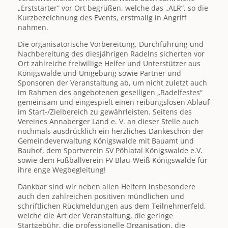
„Erststarter“ vor Ort begrüßen, welche das „ALR“, so die
Kurzbezeichnung des Events, erstmalig in Angriff
nahmen.
Die organisatorische Vorbereitung, Durchführung und
Nachbereitung des diesjährigen Radelns sicherten vor
Ort zahlreiche freiwillige Helfer und Unterstützer aus
Königswalde und Umgebung sowie Partner und
Sponsoren der Veranstaltung ab, um nicht zuletzt auch
im Rahmen des angebotenen geselligen „Radelfestes“
gemeinsam und eingespielt einen reibungslosen Ablauf
im Start-/Zielbereich zu gewährleisten. Seitens des
Vereines Annaberger Land e. V. an dieser Stelle auch
nochmals ausdrücklich ein herzliches Dankeschön der
Gemeindeverwaltung Königswalde mit Bauamt und
Bauhof, dem Sportverein SV Pöhlatal Königswalde e.V.
sowie dem Fußballverein FV Blau-Weiß Königswalde für
ihre enge Wegbegleitung!
Dankbar sind wir neben allen Helfern insbesondere
auch den zahlreichen positiven mündlichen und
schriftlichen Rückmeldungen aus dem Teilnehmerfeld,
welche die Art der Veranstaltung, die geringe
Startgebühr, die professionelle Organisation, die