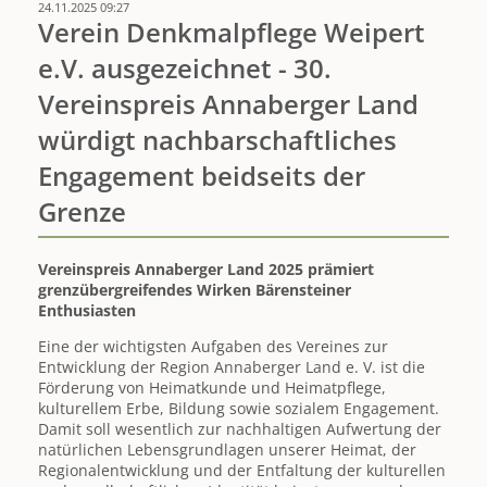
Annaberger
24.11.2025 09:27
Land"
Verein Denkmalpflege Weipert
-
e.V. ausgezeichnet - 30.
Aufruf
zur
Vereinspreis Annaberger Land
Kleinprojekteförderung
gestartet
würdigt nachbarschaftliches
Engagement beidseits der
Grenze
Vereinspreis Annaberger Land 2025 prämiert
grenzübergreifendes Wirken Bärensteiner
Enthusiasten
Eine der wichtigsten Aufgaben des Vereines zur
Entwicklung der Region Annaberger Land e. V. ist die
Förderung von Heimatkunde und Heimatpflege,
kulturellem Erbe, Bildung sowie sozialem Engagement.
Damit soll wesentlich zur nachhaltigen Aufwertung der
natürlichen Lebensgrundlagen unserer Heimat, der
Regionalentwicklung und der Entfaltung der kulturellen