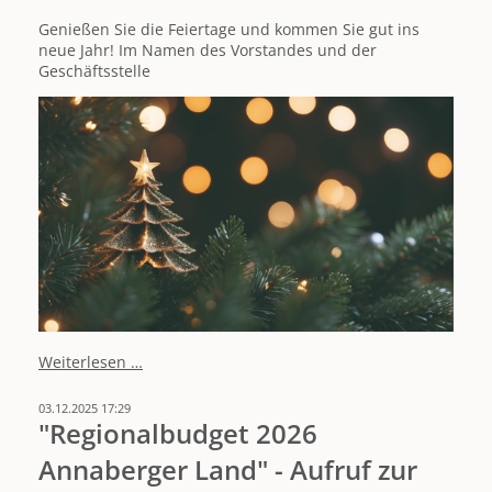
Genießen Sie die Feiertage und kommen Sie gut ins
neue Jahr! Im Namen des Vorstandes und der
Geschäftsstelle
Eine
Weiterlesen …
frohe
Weihnacht
03.12.2025 17:29
sowie
"Regionalbudget 2026
herzliche
Annaberger Land" - Aufruf zur
Grüße
und