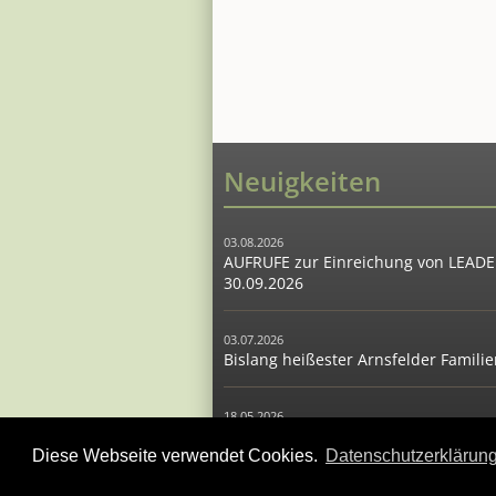
Neuigkeiten
03.08.2026
AUFRUFE zur Einreichung von LEADER
30.09.2026
03.07.2026
Bislang heißester Arnsfelder Famil
18.05.2026
Arnsfelder Familientag am 28. Juni 
Diese Webseite verwendet Cookies.
Datenschutzerklärun