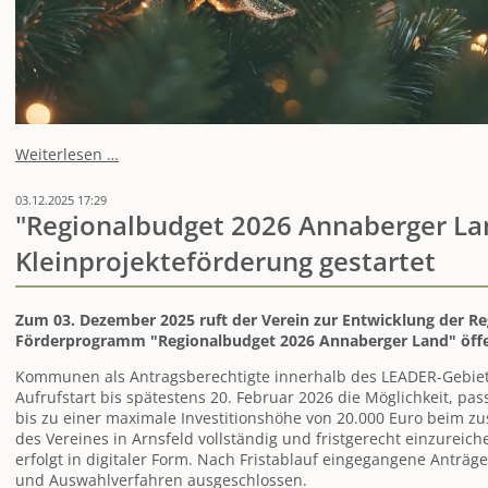
Eine
Weiterlesen …
frohe
Weihnacht
03.12.2025 17:29
sowie
"Regionalbudget 2026 Annaberger Lan
herzliche
Kleinprojekteförderung gestartet
Grüße
und
Wünsche
zum
Zum 03. Dezember 2025 ruft der Verein zur Entwicklung der Re
Jahreswechsel
Förderprogramm "Regionalbudget 2026 Annaberger Land" öffen
Kommunen als Antragsberechtigte innerhalb des LEADER-Gebie
Aufrufstart bis spätestens 20. Februar 2026 die Möglichkeit, pas
bis zu einer maximale Investitionshöhe von 20.000 Euro beim 
des Vereines in Arnsfeld vollständig und fristgerecht einzureic
erfolgt in digitaler Form. Nach Fristablauf eingegangene Anträ
und Auswahlverfahren ausgeschlossen.