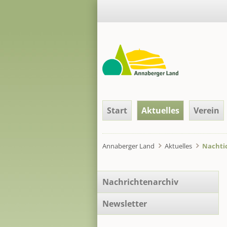
Navigation
Start
Aktuelles
Verein
überspringen
Annaberger Land
Aktuelles
Nachtic
Navigation
Nachrichtenarchiv
überspringen
Newsletter