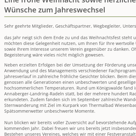
Wünsche zum Jahreswechsel
Sehr geehrte Mitglieder, Geschäftspartner, Wegbegleiter, Unter
das Jahr neigt sich dem Ende zu und das Weihnachtsfest steht u
möchten diese Gelegenheit nutzen, um Ihnen für Ihre wertvolle
sowie Ihrem Interesse unserem Verein gegenüber zu danken. Oh
Begeisterung wäre vieles nicht möglich gewesen.
Neben erzielten Erfolgen bei der Umsetzung der Förderung uns
Anwendung und des Managements verschiedener Fachprogram
Jahresverlauf in zahlreiche fröhliche Gesichter blicken. Beim die
genossen alle Generationen einen unbeschwerten und gesellige
hochsommerlichen Temperaturen. Rund um Königswalde fand im
Annaberger-Landring-Radeln statt, bei der mehrere hundert Rad
erkundeten. Zudem fanden sich im September zahlreiche Wande
Sternwanderung mit Ziel im Kurpark von Thermalbad Wiesenba
Spätsommerwetter unbeschwerte Momente.
Nun blicken wir bereits voller Zuversicht auf bevorstehende Auf
kommenden Jahr. Dabei freuen wir uns bereits jetzt insbesonde
Bestehen unseres Vereines, welches wir mit einer Festveransta