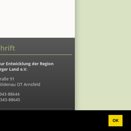
hrift
zur Entwicklung der Region
ger Land e.V.
raße 91
ildenau OT Arnsfeld
7343-88644
7343-88645
s Datum: 07.08.2026
OK