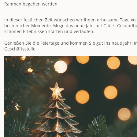
Rahmen begehen werden.
In dieser festlichen Zeit wünschen wir Ihnen erholsame Tage v
besinnlicher Momente. Möge das neue Jahr mit Glück, Gesundhei
schönen Erlebnissen starten und verlaufen.
Genießen Sie die Feiertage und kommen Sie gut ins neue Jahr!
Geschäftsstelle