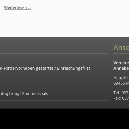
"Regionalbudget
Weiterlesen …
2026
Annaberger
Land"
-
Aufruf
zur
Kleinprojekteförderung
Ansc
gestartet
Verein 
-Fördervorhaben gestartet / Einreichungsfrist
Annaber
Hauptst
09456 M
Tel. 03
ientag bringt Sommerspaß
Fax: 03
2026
Heutige
g