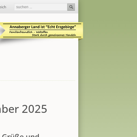
eich
mber 2025
e Grüße und