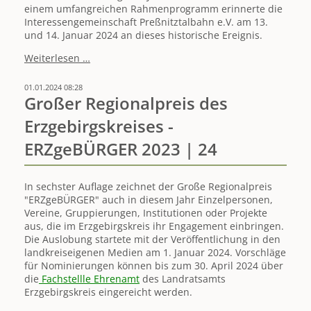
einem umfangreichen Rahmenprogramm erinnerte die
Interessengemeinschaft Preßnitztalbahn e.V. am 13.
und 14. Januar 2024 an dieses historische Ereignis.
"Oberschmiedeberger
Weiterlesen …
Erklärung"
-
01.01.2024 08:28
Preßnitztalbahn
Großer Regionalpreis des
verknüpft
Erzgebirgskreises -
Regionalhistorie
mit
ERZgeBÜRGER 2023 | 24
Zukunft
In sechster Auflage zeichnet der Große Regionalpreis
"ERZgeBÜRGER" auch in diesem Jahr Einzelpersonen,
Vereine, Gruppierungen, Institutionen oder Projekte
aus, die im Erzgebirgskreis ihr Engagement einbringen.
Die Auslobung startete mit der Veröffentlichung in den
landkreiseigenen Medien am 1. Januar 2024. Vorschläge
für Nominierungen können bis zum 30. April 2024 über
die
Fachstellle Ehrenamt
des Landratsamts
Erzgebirgskreis eingereicht werden.