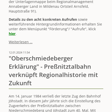
der Unterlagenmappe beim Regionalmanagement
Annaberger Land in Mildenau Ortsteil Arnsfeld,
Hauptstraße 91).
Details zu den acht konkreten Aufrufen
sowie
weiterführende Hintergrundinformationen erhalten Sie
unter dem Menüpunkt "Förderung"/ "Aufrufe", klick
hier
.
AUFRUFE
Weiterlesen …
zur
Einreichung
12.01.2024 11:54
von
"Oberschmiedeberger
LEADER-
Erklärung" - Preßnitztalbahn
Fördervorhaben
gestartet
verknüpft Regionalhistorie mit
/
Einreichefrist
Zukunft
25.03.2024
Am 14. Januar 1984 verließ der letzte Zug den Bahnhof
Jöhstadt. In diesem Jahr jährte sich die Einstellung des
Zugverkehrs der Preßnitztalbahn zwischen
Niederschmiedeberg und Jöhstadt zum 40. Mal. Mit