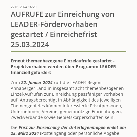
Erzgebirgskreis
22.01.2024 16:29
und
AUFRUFE zur Einreichung von
LEADER-
LEADER-Fördervorhaben
Regionen
erhalten
gestartet / Einreichefrist
Förderzusage
25.03.2024
Erneut themenbezogene Einzelaufrufe gestartet -
Projektvorhaben werden über Programm LEADER
finanziell gefördert
Zum
22. Januar 2024
ruft die LEADER-Region
Annaberger Land in insgesamt acht themenbezogenen
Einzel-Aufrufen zur Einreichung passfähiger Vorhaben
auf. Antragsberechtigt in Abhängigkeit des jeweiligen
Themengebietes können interessierte Privatpersonen,
Unternehmen, Vereine, gemeinnützige Einrichtungen,
Zweckverbände sowie Gebietskörperschaften sein.
Die
Frist zur Einreichung der Unterlagenmappe endet am
25. März 2024
(Posteingang oder persönliche Abgabe