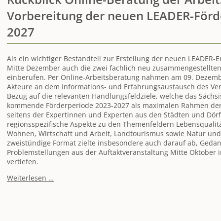
Vorbereitung der neuen LEADER-Förde
2027
Als ein wichtiger Bestandteil zur Erstellung der neuen LEADER-
Mitte Dezember auch die zwei fachlich neu zusammengestellte
einberufen. Per Online-Arbeitsberatung nahmen am 09. Dezem
Akteure an dem Informations- und Erfahrungsaustausch des Vere
Bezug auf die relevanten Handlungsfeldziele, welche das Sächsi
kommende Förderperiode 2023-2027 als maximalen Rahmen der 
seitens der Expertinnen und Experten aus den Städten und Dör
regionsspezifische Aspekte zu den Themenfeldern Lebensqualit
Wohnen, Wirtschaft und Arbeit, Landtourismus sowie Natur un
zweistündige Format zielte insbesondere auch darauf ab, Geda
Problemstellungen aus der Auftaktveranstaltung Mitte Oktober 
vertiefen.
Rückblick
Weiterlesen …
Online-
Beratung
der
Arbeitsgruppen