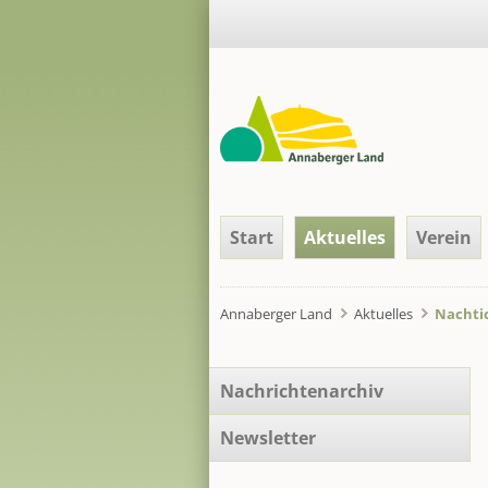
Navigation
Start
Aktuelles
Verein
überspringen
Annaberger Land
Aktuelles
Nachtic
Navigation
Nachrichtenarchiv
überspringen
Newsletter