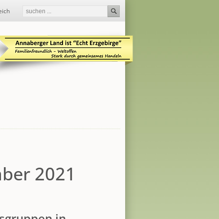
eich
mber 2021
tsgruppen in