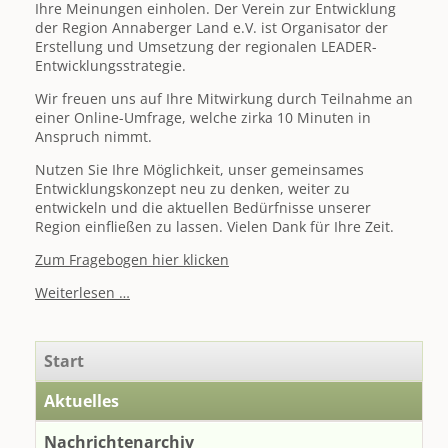
Ihre Meinungen einholen. Der Verein zur Entwicklung
der Region Annaberger Land e.V. ist Organisator der
Erstellung und Umsetzung der regionalen LEADER-
Entwicklungsstrategie.
Wir freuen uns auf Ihre Mitwirkung durch Teilnahme an
einer Online-Umfrage, welche zirka 10 Minuten in
Anspruch nimmt.
Nutzen Sie Ihre Möglichkeit, unser gemeinsames
Entwicklungskonzept neu zu denken, weiter zu
entwickeln und die aktuellen Bedürfnisse unserer
Region einfließen zu lassen. Vielen Dank für Ihre Zeit.
Zum Fragebogen hier klicken
Link
Weiterlesen …
zur
Online-
Umfrage
Navigation
Start
Entwicklung
überspringen
Annaberger
Aktuelles
Land
LEADER
Nachrichtenarchiv
2023-