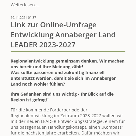
Förderaufrufe
Weiterlesen …
LEADER
gestartet
19.11.2021 01:37
-
Link zur Online-Umfrage
Einreichefrist
Entwicklung Annaberger Land
28.01.2022
(12
LEADER 2023-2027
Uhr)
Regionalentwicklung gemeinsam denken. Wir machen
uns bereit und Ihre Meinung zählt!
Was sollte passieren und zukünftig finanziell
unterstützt werden, damit Sie sich im Annaberger
Land noch wohler fühlen?
Ihre Gedanken sind uns wichtig - Ihr Blick auf die
Region ist gefragt!
Für die kommende Förderperiode der
Regionalentwicklung im Zeitraum 2023-2027 wollen wir
mit der neuen LEADER-Entwicklungsstrategie, einem für
uns passgenauen Handlungskonzept, einen „Kompass“
für die nächsten Jahre erarbeiten. Dafür möchten wir