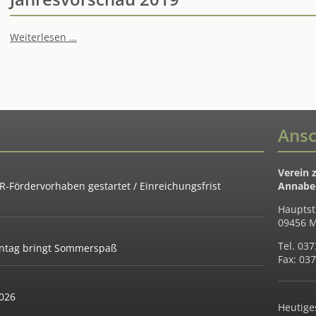
Jahresvorschau
Weiterlesen …
2019
Ansc
Verein 
-Fördervorhaben gestartet / Einreichungsfrist
Annaber
Hauptst
09456 M
Tel. 03
ientag bringt Sommerspaß
Fax: 03
2026
Heutige