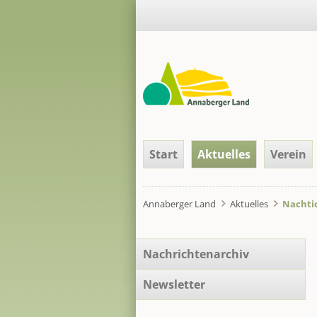
Navigation
Start
Aktuelles
Verein
überspringen
Annaberger Land
Aktuelles
Nachtic
Navigation
Nachrichtenarchiv
überspringen
Newsletter