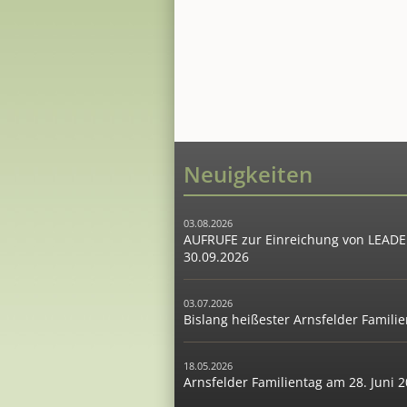
Neuigkeiten
03.08.2026
AUFRUFE zur Einreichung von LEADER
30.09.2026
03.07.2026
Bislang heißester Arnsfelder Famil
18.05.2026
Arnsfelder Familientag am 28. Juni 