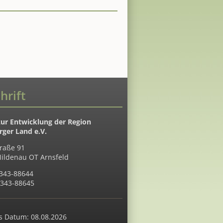
hrift
zur Entwicklung der Region
ger Land e.V.
raße 91
ildenau OT Arnsfeld
7343-88644
7343-88645
s Datum: 08.08.2026