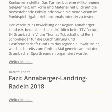
Konkurrenz stellte. Das Turnier bot eine willkommene
Gelegenheit, um Form und Material mit Blick auf die
bevorstehende Pokalrunde sowie die neue Saison im
Punktspiel-Ligabetrieb nochmals intensiv zu testen.
Der Verein zur Entwicklung der Region Annaberger
Land e.V. bedankt sich ausdrücklich beim TTV Fortuna
64 Grumbach e.V. um Thomas Tobschall und René
Schönheider für die Durchführung und
Gastfreundschaft rund um das regionale Pokalturnier,
welches bereits zum fünften Mal gemeinsam mit den
Grumbacher Sportfreunden organisiert wurde.
Titelverteidiger
Weiterlesen …
behält
Tischtennis-
20.08.2018 10:52
Wanderpokal
Fazit Annaberger-Landring-
Annaberger
Radeln 2018
Land
Fazit
Weiterlesen …
Annaberger-
Landring-