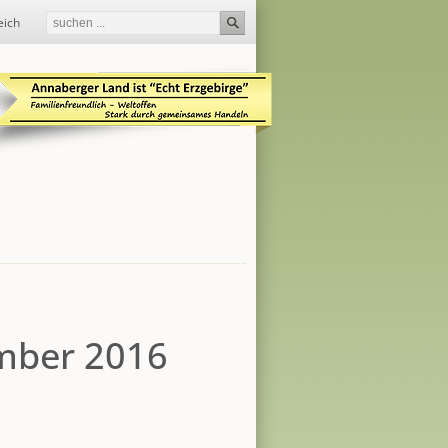
eich
mber 2016