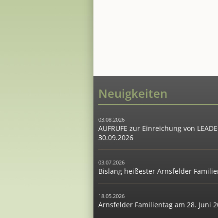
Neuigkeiten
03.08.2026
AUFRUFE zur Einreichung von LEADER
30.09.2026
03.07.2026
Bislang heißester Arnsfelder Famil
18.05.2026
Arnsfelder Familientag am 28. Juni 