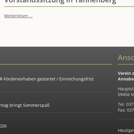
Vorstandssitzung
Weiterlesen …
in
Tannenberg
Ansc
Verein 
-Fördervorhaben gestartet / Einreichungsfrist
Annaber
Hauptst
09456 M
Tel. 03
ientag bringt Sommerspaß
Fax: 03
2026
Heutige