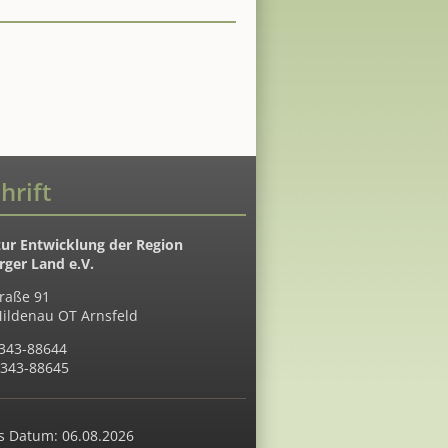
hrift
zur Entwicklung der Region
ger Land e.V.
raße 91
ildenau OT Arnsfeld
7343-88644
7343-88645
s Datum: 06.08.2026