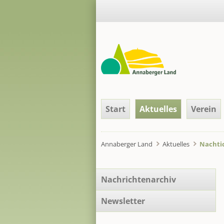
Navigation
Start
Aktuelles
Verein
überspringen
Annaberger Land
Aktuelles
Nachtic
Navigation
Nachrichtenarchiv
überspringen
Newsletter