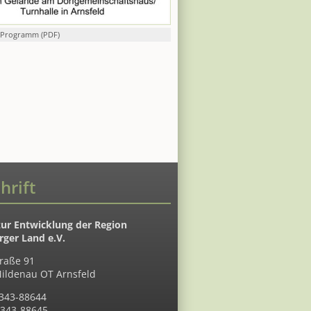
Programm (PDF)
hrift
zur Entwicklung der Region
ger Land e.V.
raße 91
ildenau OT Arnsfeld
7343-88644
7343-88645