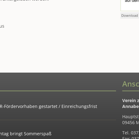
Download 
us
Ansc
Verein 
-Fördervorhaben gestartet / Einreichungsfrist
Annaber
Hauptst
09456 M
Tel. 03
ientag bringt Sommerspaß
Fax: 03