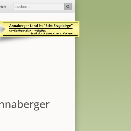
eich
Annaberger