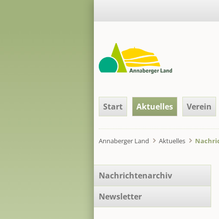
Navigation
Start
Aktuelles
Verein
überspringen
Annaberger Land
Aktuelles
Nachri
Navigation
Nachrichtenarchiv
überspringen
Newsletter