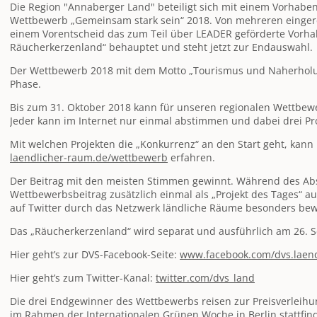
Die Region "Annaberger Land" beteiligt sich mit einem Vorhab
Wettbewerb „Gemeinsam stark sein“ 2018. Von mehreren eingere
einem Vorentscheid das zum Teil über LEADER geförderte Vorha
Räucherkerzenland“ behauptet und steht jetzt zur Endauswahl.
Der Wettbewerb 2018 mit dem Motto „Tourismus und Naherholu
Phase.
Bis zum 31. Oktober 2018 kann für unseren regionalen Wettbe
Jeder kann im Internet nur einmal abstimmen und dabei drei Pr
Mit welchen Projekten die „Konkurrenz“ an den Start geht, kan
laendlicher-raum.de/wettbewerb
erfahren.
Der Beitrag mit den meisten Stimmen gewinnt. Während des Ab
Wettbewerbsbeitrag zusätzlich einmal als „Projekt des Tages“ a
auf Twitter durch das Netzwerk ländliche Räume besonders be
Das „Räucherkerzenland“ wird separat und ausführlich am 26. S
Hier geht’s zur DVS-Facebook-Seite:
www.facebook.com/dvs.laen
Hier geht’s zum Twitter-Kanal:
twitter.com/dvs_land
Die drei Endgewinner des Wettbewerbs reisen zur Preisverleihu
im Rahmen der Internationalen Grünen Woche in Berlin stattfind