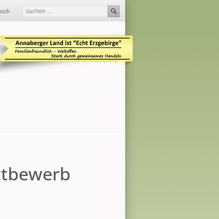
eich
ttbewerb