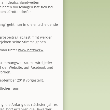
en am deutschlandweiten
ichten Vorschlägen hat sich bei
ben „Crottendorfer
ng“ geht nun in die entscheidende
werbsbeitrag abgestimmt werden!
ojekten seine Stimme geben.
n man unter
www.netzwerk-
stimmungszeitraums wird jeder
uf der Website, auf Facebook und
worben.
eptember 2018 vorgestellt.
dlicher.raum
ng, die Anfang des nächsten Jahres
et. Dort erfahren die Bewerber,